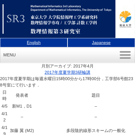
English
Japanese
MENU
月別アーカイブ:
2017年4月
2017年度夏学期3研輪講
2017年度夏学期は毎週水曜日15時00分から17時00分，工学部6号館23
8号室にて行います．
日
発表者
題目
時
4/5
新M1，D1
–
4/1
–
–
2
4/1
加藤 翼 (M2)
多段陰的線形スキームの一般化
9