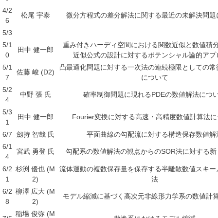
4/2
松尾 宇泰
微分方程式の差分解法に関する最近の未解決問題
6
5/3
5/1
重み付きハーディ空間における関数近似と数値積
田中 健一郎
0
近似公
式の設計に対するポテンシャル論的アプ
5/1
凸最適化問題に対する一次法の連続極限としての常
佐藤 峻 (D2)
7
について
5/2
中野 張 氏
確率制御問題に現れるPDEの数値解法につ
4
5/3
田中 健一郎
Fourier変換に対する高速・高精度数値計算法
1
6/7
劔持 智哉 氏
平面曲線の勾配流に対する構造保存数値解
6/1
宮武 勇登 氏
勾配系の数値解法の観点からのSOR法に対する新
4
6/2
杉渕 優也 (M
流体運動の複数保存量を保存する半離散数値スキー
1
2)
法
6/2
柳澤 広大 (M
モデル縮減に基づく高次元非線形力学系の数値計
8
2)
稲場 俊弥 (M