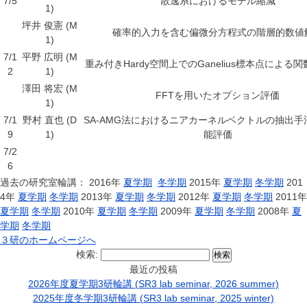
7/5
散逸系におけるモデル縮減
1)
坪井 俊憲 (M
確率的入力を含む偏微分方程式の階層的数値
1)
7/1
平野 広明 (M
重み付きHardy空間上でのGanelius標本点による
2
1)
澤田 将宏 (M
FFTを用いたオプション評価
1)
7/1
野村 直也 (D
SA-AMG法におけるニアカーネルベクトルの抽出手
9
1)
能評価
7/2
6
過去の研究室輪講： 2016年
夏学期
冬学期
2015年
夏学期
冬学期
201
4年
夏学期
冬学期
2013年
夏学期
冬学期
2012年
夏学期
冬学期
2011年
夏学期
冬学期
2010年
夏学期
冬学期
2009年
夏学期
冬学期
2008年
夏
学期
冬学期
３研のホームページへ
検索:
最近の投稿
2026年度夏学期3研輪講 (SR3 lab seminar, 2026 summer)
2025年度冬学期3研輪講 (SR3 lab seminar, 2025 winter)