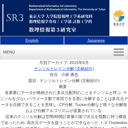
English
Japanese
MENU
月別アーカイブ:
2015年6月
テンソルトレイン分解 (文献紹介)
担当 : 小林 勇也
題目 : テンソルトレイン分解 (文献紹介)
概要 :
各要素にデータが格納された多次元配列のことをテンソルと呼ぶ. テ
ンソルを少ないパラメータ数で表現できる形に分解することは多次元デ
ータを圧縮できることを意味し, CP分解, Tucker分解など様々な分解形
および分解アルゴリズムが提案されている.
従来のテンソル分解は空間/時間計算量の面で次元を指数に持つ構造
であったため, 高次元データを扱うことができなかった. I. V. Oseledets