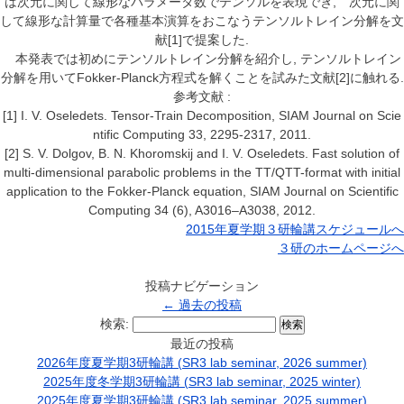
は次元に関して線形なパラメータ数でテンソルを表現でき, 次元に関
して線形な計算量で各種基本演算をおこなうテンソルトレイン分解を文
献[1]で提案した.
本発表では初めにテンソルトレイン分解を紹介し, テンソルトレイン
分解を用いてFokker-Planck方程式を解くことを試みた文献[2]に触れる.
参考文献 :
[1] I. V. Oseledets. Tensor-Train Decomposition, SIAM Journal on Scie
ntific Computing 33, 2295-2317, 2011.
[2] S. V. Dolgov, B. N. Khoromskij and I. V. Oseledets. Fast solution of
multi-dimensional parabolic problems in the TT/QTT-format with initial
application to the Fokker-Planck equation, SIAM Journal on Scientific
Computing 34 (6), A3016–A3038, 2012.
2015年夏学期３研輪講スケジュールへ
３研のホームページへ
投稿ナビゲーション
←
過去の投稿
検索:
最近の投稿
2026年度夏学期3研輪講 (SR3 lab seminar, 2026 summer)
2025年度冬学期3研輪講 (SR3 lab seminar, 2025 winter)
2025年度夏学期3研輪講 (SR3 lab seminar, 2025 summer)