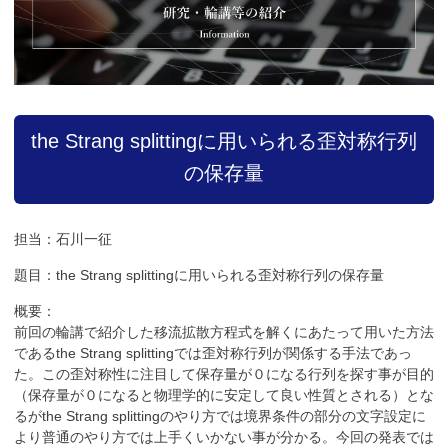
the Strang splittingに用いられる歪対称行列
の保存量
担当：石川一征
題目：the Strang splittingに用いられる歪対称行列の保存量
概要：
前回の輪講で紹介した移流拡散方程式を解くにあたって用いた方法
であるthe Strang splittingでは歪対称行列が関係する手法であっ
た。この歪対称性に注目して保存量が０になる行列を探す事が目的
（保存量が０になると物理学的に安定して良い性質とされる）とな
るがthe Strang splittingのやり方では境界条件の部分の文字設定に
より普通のやり方では上手くいかない事が分かる。今回の発表では